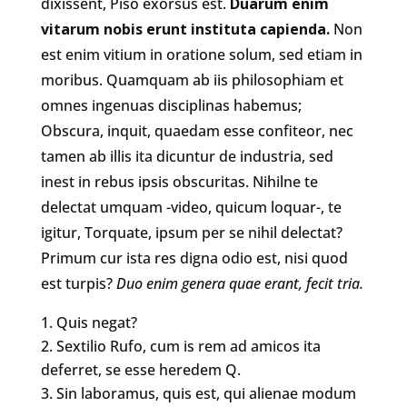
dixissent, Piso exorsus est.
Duarum enim
vitarum nobis erunt instituta capienda.
Non
est enim vitium in oratione solum, sed etiam in
moribus. Quamquam ab iis philosophiam et
omnes ingenuas disciplinas habemus;
Obscura, inquit, quaedam esse confiteor, nec
tamen ab illis ita dicuntur de industria, sed
inest in rebus ipsis obscuritas. Nihilne te
delectat umquam -video, quicum loquar-, te
igitur, Torquate, ipsum per se nihil delectat?
Primum cur ista res digna odio est, nisi quod
est turpis?
Duo enim genera quae erant, fecit tria.
Quis negat?
Sextilio Rufo, cum is rem ad amicos ita
deferret, se esse heredem Q.
Sin laboramus, quis est, qui alienae modum