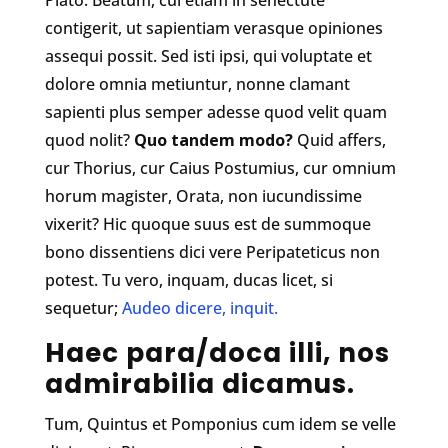
Plato: Beatum, cui etiam in senectute
contigerit, ut sapientiam verasque opiniones
assequi possit. Sed isti ipsi, qui voluptate et
dolore omnia metiuntur, nonne clamant
sapienti plus semper adesse quod velit quam
quod nolit?
Quo tandem modo?
Quid affers,
cur Thorius, cur Caius Postumius, cur omnium
horum magister, Orata, non iucundissime
vixerit? Hic quoque suus est de summoque
bono dissentiens dici vere Peripateticus non
potest. Tu vero, inquam, ducas licet, si
sequetur;
Audeo dicere, inquit.
Haec para/doca illi, nos
admirabilia dicamus.
Tum, Quintus et Pomponius cum idem se velle