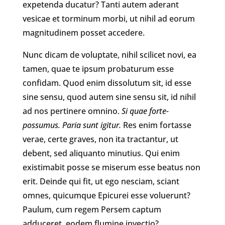
expetenda ducatur? Tanti autem aderant
vesicae et torminum morbi, ut nihil ad eorum
magnitudinem posset accedere.
Nunc dicam de voluptate, nihil scilicet novi, ea
tamen, quae te ipsum probaturum esse
confidam. Quod enim dissolutum sit, id esse
sine sensu, quod autem sine sensu sit, id nihil
ad nos pertinere omnino.
Si quae forte-
possumus.
Paria sunt igitur.
Res enim fortasse
verae, certe graves, non ita tractantur, ut
debent, sed aliquanto minutius. Qui enim
existimabit posse se miserum esse beatus non
erit. Deinde qui fit, ut ego nesciam, sciant
omnes, quicumque Epicurei esse voluerunt?
Paulum, cum regem Persem captum
adduceret, eodem flumine invectio?