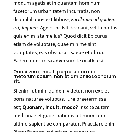
modum agatis et in quantam hominum
facetorum urbanitatem incurratis, non
diconihil opus est litibus-;
Facillimum id quidem
est, inquam.
Age nunc isti doceant, vel tu potius
quis enim ista melius? Quod dicit Epicurus
etiam de voluptate, quae minime sint
voluptates, eas obscurari saepe et obrui.
Eadem nunc mea adversum te oratio est.
Quasi vero, inquit, perpetua oratio
rhetorum solum, non etiam philosophorum
sit.
Si enim, ut mihi quidem videtur, non explet
bona naturae voluptas, iure praetermissa
est;
Quonam, inquit, modo?
Inscite autem
medicinae et gubernationis ultimum cum
ultimo sapientiae comparatur. Praeclare enim