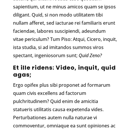
sapientium, ut ne minus amicos quam se ipsos
diligant. Quid, si non modo utilitatem tibi
nullam afferet, sed iacturae rei familiaris erunt
faciendae, labores suscipiendi, adeundum
vitae periculum? Tum Piso: Atqui, Cicero, inquit,
ista studia, si ad imitandos summos viros
spectant, ingeniosorum sunt;
Quid Zeno?
Et ille ridens: Video, inquit, quid
agas;
Ergo opifex plus sibi proponet ad formarum
quam civis excellens ad factorum
pulchritudinem? Quid enim de amicitia
statueris utilitatis causa expetenda vides.
Perturbationes autem nulla naturae vi
commoventur, omniaque ea sunt opiniones ac